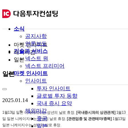
소식
공지사항
언론보도
마켓 인사이트
기술과 서비스
해외마감
넥스트 원
일본
넥스트 프리미어
마켓 인사이트
일본
인사이트
투자 인사이트
글로벌 투자 동향
2025.01.14
국내 증시 요약
해외마감
1월13일 일본 니케이지수는 성년의 날로 휴장.
[국내증시와의 상관관계]
1월13
중국
일 일본 니케이지수는 성년의 날로 휴장.
[관련업종 및 관련테마/종목]
1월13일
일본 니케이지수는 성년의 날로 휴장.
일본