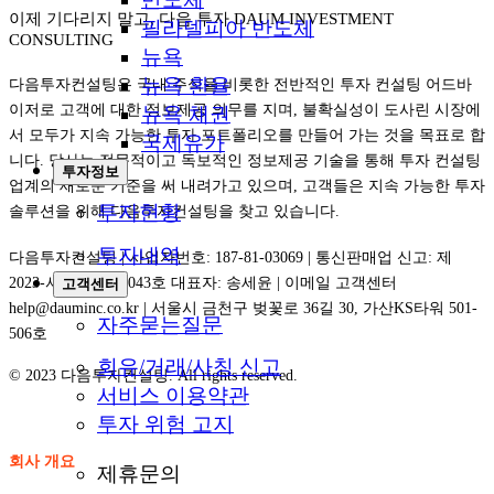
이제 기다리지 말고, 다음 투자 DAUM INVESTMENT
필라델피아 반도체
CONSULTING
뉴욕
뉴욕 환율
다음투자컨설팅은 국내 주식을 비롯한 전반적인 투자 컨설팅 어드바
이저로 고객에 대한 정보제공 의무를 지며, 불확실성이 도사린 시장에
뉴욕 채권
서 모두가 지속 가능한 투자 포트폴리오를 만들어 가는 것을 목표로 합
국제유가
니다. 당사는 전문적이고 독보적인 정보제공 기술을 통해 투자 컨설팅
투자정보
업계의 새로운 기준을 써 내려가고 있으며, 고객들은 지속 가능한 투자
투자현황
솔루션을 위해 다음투자컨설팅을 찾고 있습니다.
투자내역
다음투자컨설팅 | 사업자번호: 187-81-03069 | 통신판매업 신고: 제
2023-서울강남-06043호 대표자: 송세윤 | 이메일 고객센터
고객센터
help@dauminc.co.kr | 서울시 금천구 벚꽃로 36길 30, 가산KS타워 501-
자주묻는질문
506호
회유/거래/사칭 신고
© 2023 다음투자컨설팅. All rights reserved.
서비스 이용약관
투자 위험 고지
회사 개요
제휴문의